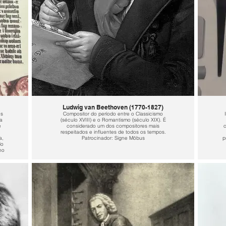
Ludwig van Beethoven (1770-1827)
es
Compositor do período entre o Classicismo
a
(século XVIII) e o Romantismo (século XIX). É
e
considerado um dos compositores mais
c
respeitados e influentes de todos os tempos.
a,
Patrocinador: Signe Möbus
p
do
no