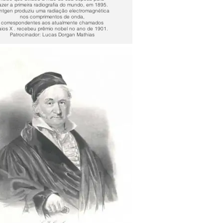
azer a primeira radiografia do mundo, em 1895.
ntgen produziu uma radiação electromagnética
nos comprimentos de onda,
correspondentes aos atualmente chamados
aios X . recebeu prêmio nobel no ano de 1901.
Patrocinador: Lucas Dorgan Mathias