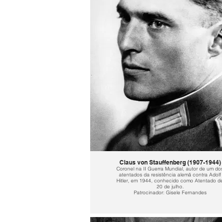
Claus von Stauffenberg (1907-1944)
Coronel na II Guerra Mundial, autor de um do
atentados da resistência alemã contra Adolf
Hitler, em 1944, conhecido como Atentado d
20 de julho.
Patrocinador: Gisele Fernandes