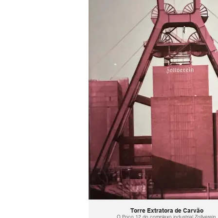
Torre Extratora de Carvão
O Poço 12 do complexo industrial Zollverein,