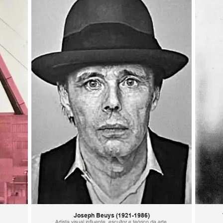
Joseph Beuys (1921-1986)
Artista visual influente, escultor e teórico da arte,