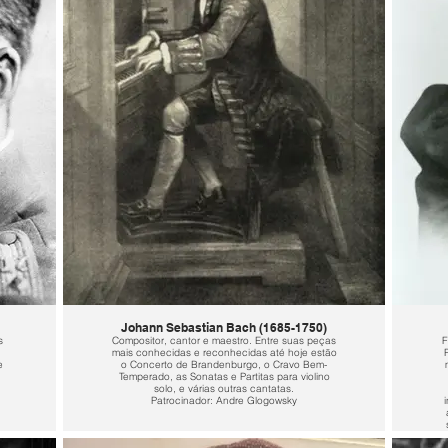
Johann Sebastian Bach (1685-1750)
s
Compositor, cantor e maestro. Entre suas peças
F
mais conhecidas e reconhecidas até hoje estão
e
o Concerto de Brandenburgo, o Cravo Bem-
Temperado, as Sonatas e Partitas para violino
solo, e várias outras cantatas.
Patrocinador: Andre Glogowsky