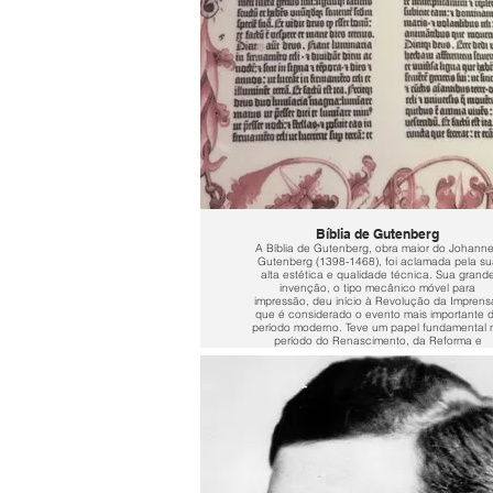
Bíblia de Gutenberg
A Bíblia de Gutenberg, obra maior do Johann
Gutenberg (1398-1468), foi aclamada pela su
alta estética e qualidade técnica. Sua grand
invenção, o tipo mecânico móvel para
impressão, deu início à Revolução da Imprens
que é considerado o evento mais importante 
período moderno. Teve um papel fundamental 
período do Renascimento, da Reforma e
Revolução Científica.
Patrocinador: Sonja Marques Döble