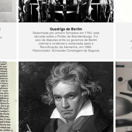
d
Quadriga de Berlim
Desenhada por Johann Schadow em 1793, está
alocada sobre o Portão de Brandemburgo. Foi
os
alvo de disputas entre os governos de Berlim
c
oriental e ocidental e restaurada após a
Reunificação da Alemanha, em 1990.
Patrocinador: Schroeder Corretagem de Seguros