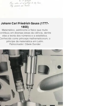
Johann Carl Friedrich Gauss (1777-
1855)
Matemático, astrônomo e físico que muito
ontribuiu em diversas áreas da ciência, dentre
elas a teoria dos números e a estatística.
Conhecido como princeps mathematicorum, o
príncipe da matemática em Latim.
Patrocinador: Cibele Dunder