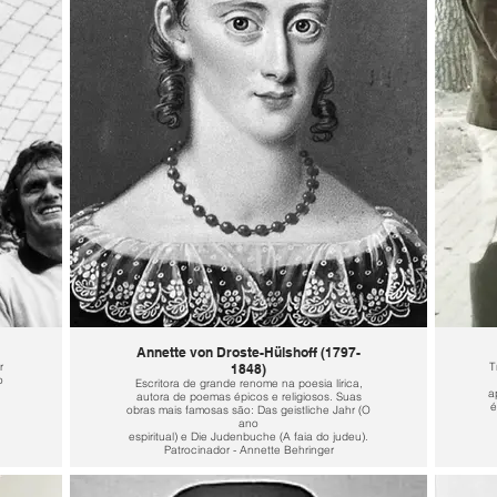
Annette von Droste-Hülshoff (1797-
r
T
1848)
o
Escritora de grande renome na poesia lírica,
a
autora de poemas épicos e religiosos. Suas
é
obras mais famosas são: Das geistliche Jahr (O
ano
espiritual) e Die Judenbuche (A faia do judeu).
Patrocinador - Annette Behringer