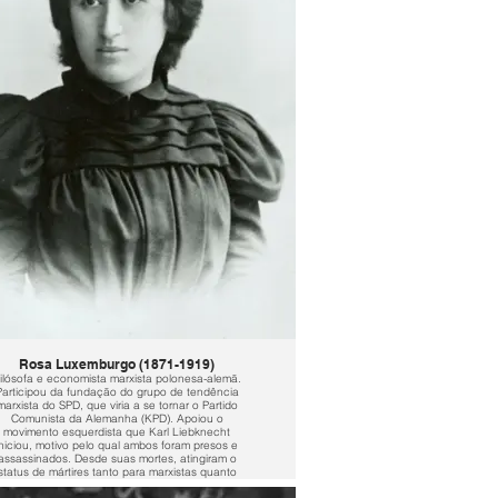
Rosa Luxemburgo (1871-1919)
ilósofa e economista marxista polonesa-alemã.
Participou da fundação do grupo de tendência
marxista do SPD, que viria a se tornar o Partido
Comunista da Alemanha (KPD). Apoiou o
movimento esquerdista que Karl Liebknecht
iniciou, motivo pelo qual ambos foram presos e
assassinados. Desde suas mortes, atingiram o
status de mártires tanto para marxistas quanto
para social-democratas.