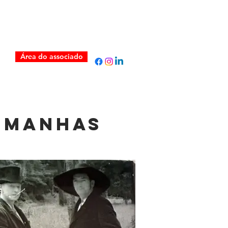
Área do associado
O
lemanhas