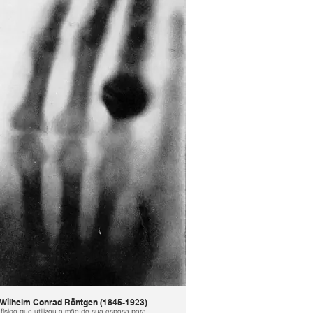
Wilhelm Conrad Röntgen (1845-1923)
físico que utilizou a mão de sua esposa para