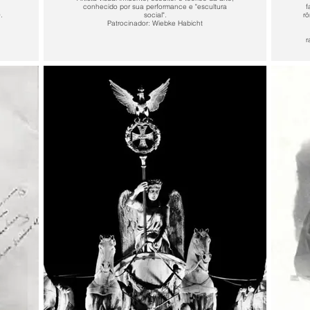
conhecido por sua performance e "escultura
f
0.
social".
rö
Patrocinador: Wiebke Habicht
r