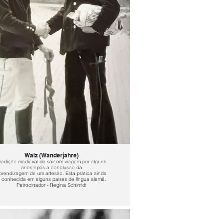
Walz (Wanderjahre)
radição medieval de sair em viagem por alguns
anos após a conclusão da
prendizagem de um artesão. Esta prática ainda
 conhecida em alguns países de língua alemã.
Patrocinador - Regina Schimidt