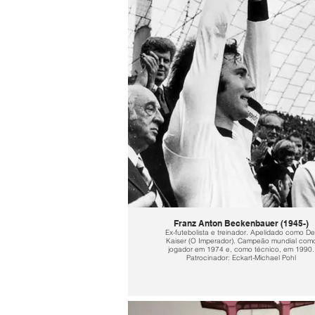
Franz Anton Beckenbauer (1945-)
Ex-futebolista e treinador. Apelidado como De
Kaiser (O Imperador). Campeão mundial com
jogador em 1974 e, como técnico, em 1990.
Patrocinador: Eckart-Michael Pohl